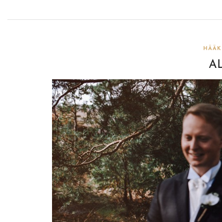
HÄÄK
AL