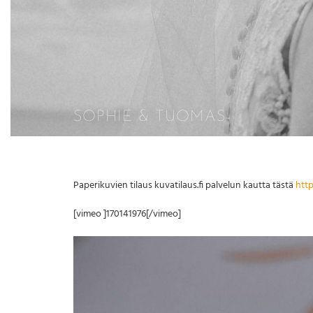
SOPHIE & TUOMAS
Paperikuvien tilaus kuvatilaus.fi palvelun kautta tästä
htt
[vimeo ]170141976[/vimeo]