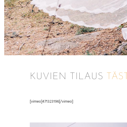
KAISA JA ARI
KUVIEN TILAUS
TÄS
[vimeo]471323196[/vimeo]