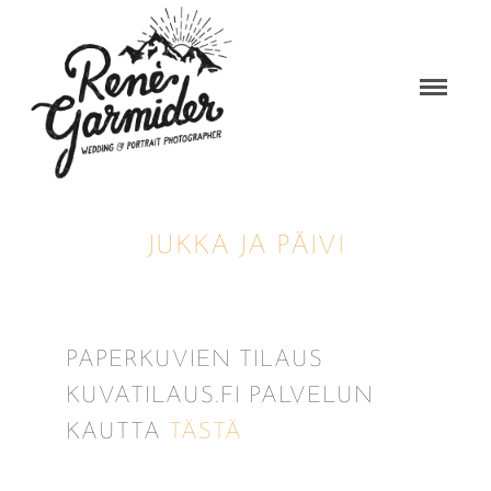
JUKKA JA PÄIVI
PAPERKUVIEN TILAUS
KUVATILAUS.FI PALVELUN
KAUTTA
TÄSTÄ