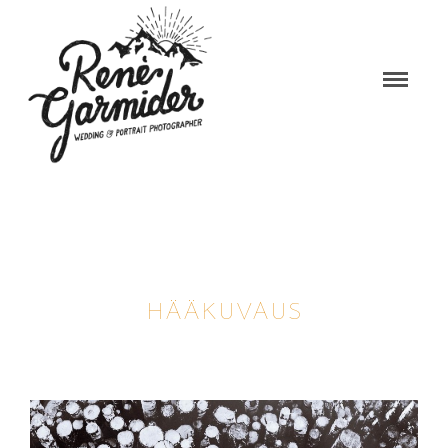
Warning
: Trying to access array offset on false in
/home/garmider/public_html/wp-
content/themes/photography/archive.php
on line
33
HÄÄKUVAUS