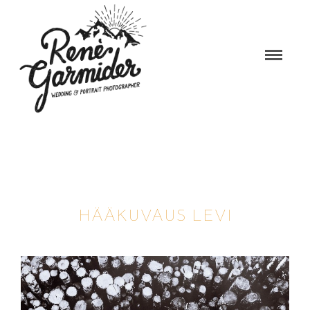
Warning
: Trying to access array offset on false in
/home/garmider/public_html/wp-
content/themes/photography/archive.php
on line
33
HÄÄKUVAUS LEVI